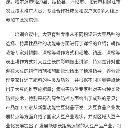
课。哈尔滨市
9
区
9
县、绥棱县、海伦市、北安市和嫩江市
农业技术推广人员、专业合作社成员和农户
300
余人线上
参加了此次培训。
培训会议中，大豆育种专家从不同积温带大豆品种的
选择、特异性品种的功能等方面进行了详细的介绍；耕作
栽培专家对耕翻、深松等耕作方式和耙地、镇压、深松等
表土耕作方式对大豆生长的影响做出讲解，特别是针对重
迎茬大豆的耕作措施和施肥管理给出了精准指导；养分管
理专家详述了肥料的种类及功效，并根据不同区域特点给
出了大豆的推荐施肥量；病虫害防治专家针对害虫种类及
防控技术，特别是药剂绿色防控方面给出了成熟的意见；
产品加工专家从新型功能性豆制品研发、大豆食品产业发
展特点等方面介绍了国家大豆产业现状，并对区域大豆产
业化发展提出了“发展能够长距离运输的大豆产品产业，打