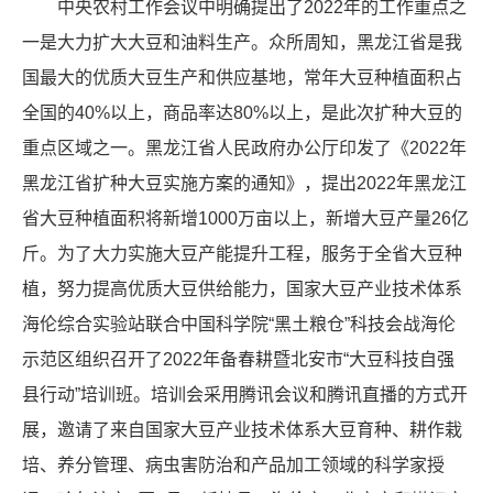
中央农村工作会议中明确提出了
2022
年的工作重点之
一是大力扩大大豆和油料生产。众所周知，黑龙江省是我
国最大的优质大豆生产和供应基地，常年大豆种植面积占
全国的
40%
以上，商品率达
80%
以上，是此次扩种大豆的
重点区域之一。黑龙江省人民政府办公厅印发了《
2022
年
黑龙江省扩种大豆实施方案的通知》，提出
2022
年黑龙江
省大豆种植面积将新增
1000
万亩以上，新增大豆产量
26
亿
斤。为了大力实施大豆产能提升工程，服务于全省大豆种
植，努力提高优质大豆供给能力，国家大豆产业技术体系
海伦综合实验站联合中国科学院“黑土粮仓”科技会战海伦
示范区组织召开了
2022
年备春耕暨北安市“大豆科技自强
县行动”培训班。培训会采用腾讯会议和腾讯直播的方式开
展，邀请了来自国家大豆产业技术体系大豆育种、耕作栽
培、养分管理、病虫害防治和产品加工领域的科学家授