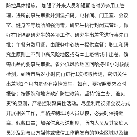
防控具体措施， 加强了外来人员和短期临时劳务用工管
理，进所前事先审批并测温扫码。电梯间、门卫室、会议
室、健身室等场所加强消毒；研究生执行封闭式管理。做
好在所隔离研究生的各项工作。研究生出差需进行事先审
批；午餐分散用餐，由服务中心统一提供盒餐；职工和研
究生原则上不到中高风险地区或有本土疫情城市出差，确
需出差的要事先审批。省外低风险地区回哈持
48
小时核酸
检测，到哈市后
24
小时内再进行
1
次核酸检测，密切关注
出差地
1
个月内是否有疫情发生，如有，要按照要求及时
报备；按照院和地方政府防控政策，坚持“谁主办、谁负
责”的原则，严格控制聚集性活动。尽量利用视频会议方式
开展相关工作，严格控制现场人员规模，必要时保持距
离、佩戴口罩；加强信息报送制度，所内人员及其家庭人
员涉及到与官方媒体或微信工作群发布的排查区域以及被