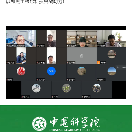
展和黑土粮仓科技会战助力！